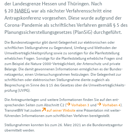
der Landesgrenze Hessen und Thüringen. Nach
§ 20
NABEG
war als nächster Verfahrens­schritt eine
Antrags­konferenz vorgesehen. Diese wurde aufgrund der
Corona-Pandemie als schriftliches Verfahren gemäß § 5 des
Planungs­sicherstellungs­gesetzes (PlanSiG) durchgeführt.
Die Bundes­netz­agentur gibt damit Gelegen­heit zur elektronischen oder
schriftlichen Stellung­nahme zu Gegen­stand, Umfang und Methoden der
Umwelt­verträglichkeits­prüfung sowie zu sonstigen für die Plan­feststellung
erheblichen Fragen. Sonstige für die Plan­feststellung erhebliche Fragen sind
zum Beispiel die Natura-2000-Verträglich­keit, der Artenschutz und private
Belange. Die damit gewonnenen Informationen ermöglichen es der Bundes­
netz­agentur, einen Unter­suchungs­rahmen festzulegen. Die Gelegen­heit zur
schriftlichen oder elektronischen Stellung­nahme diente zugleich als
Besprechung im Sinne des § 15 des Gesetzes über die Umwelt­verträglichkeits­
prüfung (UVPG).
Die Antragsunterlagen und weitere Informationen finden Sie auf den ent­
sprechenden Seiten zum Abschnitt C2 (
Vorhaben 3
und
Vorhaben 4
).
TransnetBW hat zudem
auf seiner Website
eine Präsentation mit weiter­
führenden Informationen zum schriftlichen Verfahren bereitgestellt.
Stellungnahmen konnten bis zum 26. März 2021 an die Bundesnetzagentur
übermittelt werden.