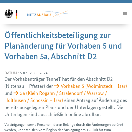
Öffentlichkeitsbeteiligung zur
Planänderung für Vorhaben 5 und
Vorhaben 5a, Abschnitt D2
DATUM
15.07.-29.08.2024
Der Vorhaben­träger TenneT hat für den Abschnitt D2
(Nittenau – Pfatter) der
Vorhaben 5 (Wolmirstedt – Isar)
und
5a (Klein Rogahn / Stralendorf / Warsow /
Holthusen / Schossin – Isar)
einen Antrag auf Änderung des
bereits ausgelegten Plans und der Unter­lagen gestellt. Die
Unter­lagen sind aus­schließ­lich online abrufbar.
Vereinigungen sowie Personen, deren Belange durch die Änderungen berührt
werden, konnten sich vom Beginn der Aus­legung am
15. Juli bis zum