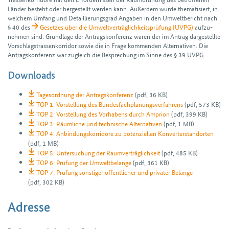
Länder besteht oder hergestellt werden kann. Außerdem wurde thematisiert, in
welchem Umfang und Detaillierungs­grad Angaben in den Umweltbericht nach
§ 40 des
Gesetzes über die Umwelt­verträglichkeits­prüfung (UVPG)
auf­zu­
nehmen sind. Grundlage der Antragskonferenz waren der im Antrag dargestellte
Vorschlagstrassenkorridor sowie die in Frage kommenden Alternativen. Die
Antrags­konferenz war zugleich die Besprechung im Sinne des § 39
UVPG
.
Downloads
Tagesordnung der Antragskonferenz
(pdf, 36 KB)
TOP 1: Vorstellung des Bundesfachplanungsverfahrens
(pdf, 573 KB)
TOP 2: Vorstellung des Vorhabens durch Amprion
(pdf, 399 KB)
TOP 3: Räumliche und technische Alternativen
(pdf, 1 MB)
TOP 4: Anbindungskorridore zu potenziellen Konverterstandorten
(pdf, 1 MB)
TOP 5: Untersuchung der Raumverträglichkeit
(pdf, 485 KB)
TOP 6: Prüfung der Umweltbelange
(pdf, 361 KB)
TOP 7: Prüfung sonstiger öffentlicher und privater Belange
(pdf, 302 KB)
Adresse