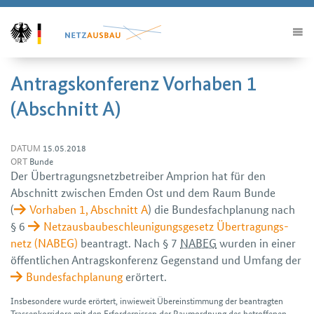
Antragskonferenz Vorhaben 1
(Abschnitt A)
DATUM
15.05.2018
ORT
Bunde
Der Übertragungsnetzbetreiber Amprion hat für den
Abschnitt zwischen Emden Ost und dem Raum Bunde
(
Vorhaben 1, Abschnitt A
) die Bundesfachplanung nach
§ 6
Netz­ausbau­beschleunigungs­gesetz Über­tragungs­
netz (NABEG)
beantragt. Nach § 7
NABEG
wurden in einer
öffentlichen Antrags­konferenz Gegenstand und Umfang der
Bundes­fachplanung
erörtert.
Insbesondere wurde erörtert, inwieweit Über­ein­stimmung der beantragten
Trassen­korridore mit den Erfordernissen der Raumordnung des betroffenen