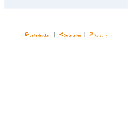
H2Teilen
Seite drucken
Seite teilen
Kurzlink