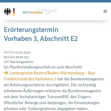
Erörterungstermin
Vorhaben 3, Abschnitt E2
DATUM
31.01.2024
BEGINN
09:00 Uhr
ORT
Bad Mergentheim
Im Plan­feststellungs­verfahren zum Abschnitt
Landesgrenze Bayern/Baden-Württemberg – Bad
Friedrichshall des Vorhabens 3
hat die Bundes­netz­agentur
ein Anhörungs­verfahren durch­geführt. Die recht­zeitig
erhobenen Äußerungen erörterte die Bundes­netz­agentur
mit dem Vorhaben­träger TransnetBW, den Trägern
öffentlicher Belange und den­jenigen, die Ein­wendungen
erhoben oder Stellung­nahmen ab­gegeben haben.