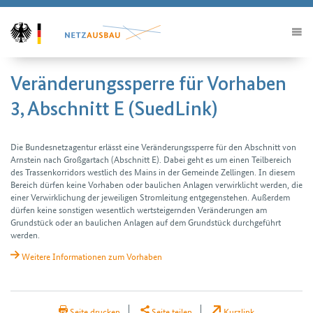
Veränderungssperre für Vorhaben
3, Abschnitt E (SuedLink)
Die Bundesnetz­agentur erlässt eine Veränderungs­sperre für den Abschnitt von
Arnstein nach Großgartach (Abschnitt E). Dabei geht es um einen Teil­bereich
des Trassen­korridors westlich des Mains in der Gemeinde Zellingen. In diesem
Bereich dürfen keine Vorhaben oder baulichen Anlagen verwirklicht werden, die
einer Verwirk­lichung der jeweiligen Strom­leitung entgegen­stehen. Außerdem
dürfen keine sonstigen wesentlich wert­steigernden Verän­derungen am
Grundstück oder an baulichen Anlagen auf dem Grund­stück durch­geführt
werden.
Weitere Informationen zum Vorhaben
H2Teilen
Seite drucken
Seite teilen
Kurzlink