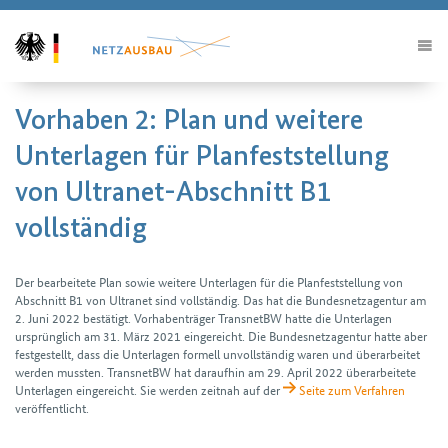
Vorhaben 2: Plan und weitere
Unterlagen für Planfeststellung
von Ultranet-Abschnitt B1
vollständig
Der bearbeitete Plan sowie weitere Unter­lagen für die Planfest­stellung von
Abschnitt B1 von Ultranet sind vollständig. Das hat die Bundes­netz­agentur am
2. Juni 2022 bestätigt. Vorhaben­träger TransnetBW hatte die Unterlagen
ursprünglich am 31. März 2021 eingereicht. Die Bundes­netz­agentur hatte aber
fest­gestellt, dass die Unter­lagen formell unvoll­ständig waren und über­arbeitet
werden mussten. TransnetBW hat daraufhin am 29. April 2022 über­arbeitete
Unter­lagen eingereicht. Sie werden zeitnah auf der
Seite zum Verfahren
veröffent­licht.
H2Teilen