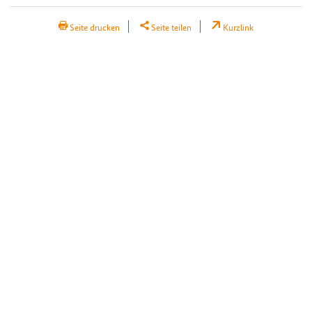
Seite drucken
Seite teilen
Kurzlink