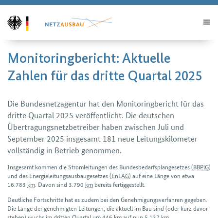
Monitoringbericht: Aktuelle
Zahlen für das dritte Quartal 2025
Die Bundesnetzagentur hat den Monitoringbericht für das
dritte Quartal 2025 veröffentlicht. Die deutschen
Übertragungsnetzbetreiber haben zwischen Juli und
September 2025 insgesamt 181 neue Leitungskilometer
vollständig in Betrieb genommen.
Insgesamt kommen die Strom­leitungen des Bundes­bedarfsplan­gesetzes (
BBPlG
)
und des Energie­leitungs­ausbau­gesetzes (
EnLAG
) auf eine Länge von etwa
16.783
km
. Davon sind 3.790
km
bereits fertig­gestellt.
Deutliche Fortschritte hat es zudem bei den Genehmigungs­verfahren gegeben.
Die Länge der genehmigten Leitungen, die aktuell im Bau sind (oder kurz davor
stehen) wuchs im dritten Quartal um 446
km
auf nun 5.137
km
.