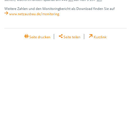
Weitere Zahlen und den Monitoring­bericht als Download finden Sie auf
www.netzausbau.de/monitoring
.
H2Teilen
Seite drucken
Seite teilen
Kurzlink