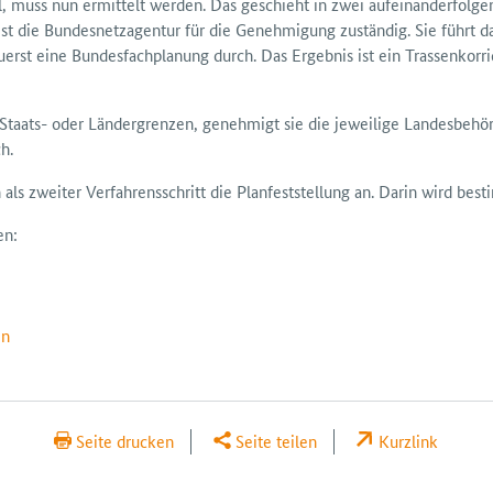
l, muss nun ermittelt werden. Das geschieht in zwei aufeinanderfolge
ist die Bundesnetzagentur für die Genehmigung zuständig. Sie führt 
rst eine Bundesfachplanung durch. Das Ergebnis ist ein Trassenkorrido
Staats- oder Ländergrenzen, genehmigt sie die jeweilige Landesbehör
h.
h als zweiter Verfahrensschritt die Planfeststellung an. Darin wird be
en:
en
Seite drucken
Seite teilen
Kurzlink