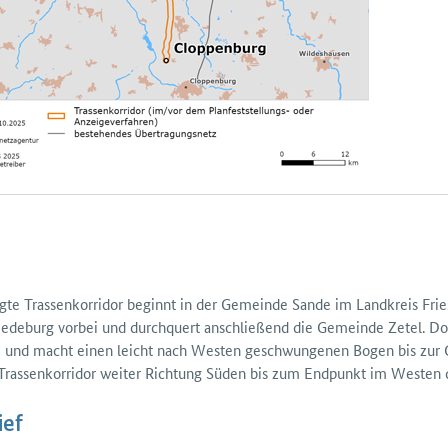
gte Trassen­korridor beginnt in der Gemeinde Sande im Land­kreis Fries­
riede­burg vorbei und durchquert anschließend die Gemeinde Zetel. Dor
e und macht einen leicht nach Westen geschwungenen Bogen bis zur 
 Trassen­korridor weiter Richtung Süden bis zum End­punkt im Westen 
ief