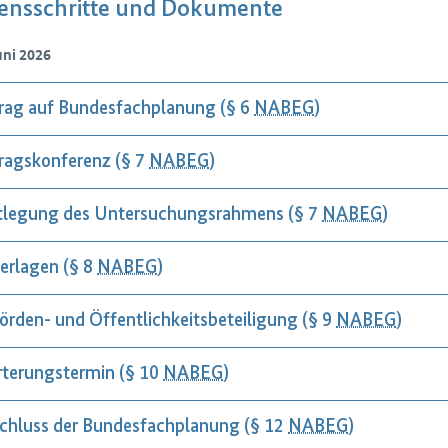
ensschritte und Dokumente
uni 2026
rag auf Bundesfachplanung (§ 6
NABEG
)
ragskonferenz (§ 7
NABEG
)
tlegung des Untersuchungsrahmens (§ 7
NABEG
)
erlagen (§ 8
NABEG
)
örden- und Öffentlichkeitsbeteiligung (§ 9
NABEG
)
rterungstermin (§ 10
NABEG
)
chluss der Bundesfachplanung (§ 12
NABEG
)