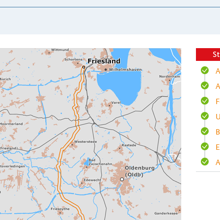
St
A
A
F
U
B
E
A