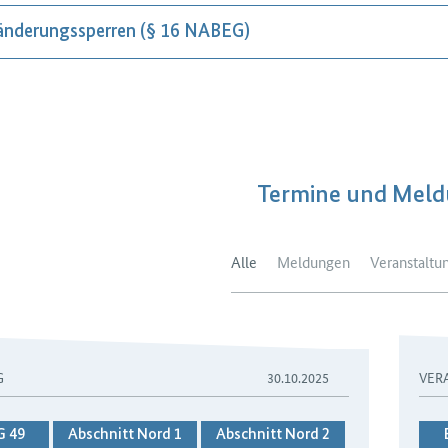
änderungssperren (§ 16 NABEG)
Termine und Mel
Alle
Meldungen
Veranstaltu
G
30.10.2025
VER
G 49
Abschnitt Nord 1
Abschnitt Nord 2