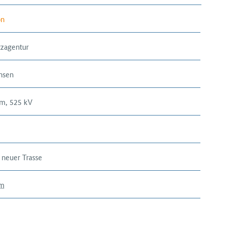
on
zagentur
hsen
om, 525 kV
 neuer Trasse
m