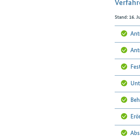
Verfahr
Stand: 16. J
Ant
Ant
Fes
Unt
Beh
Erö
Abs