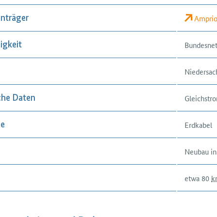
Ampri
nträger
Bundesnet
igkeit
Niedersac
Gleichstr
che Daten
Erdkabel
se
Neubau in
etwa 80
k