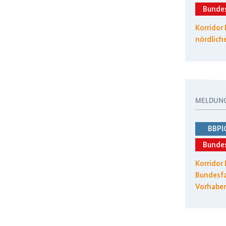
Bunde
Korridor
nördliche
MELDUN
BBPl
Bunde
Korridor 
Bundesfa
Vorhabe