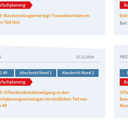
sfachplanung
B
 B: Bundesnetzagentur legt Trassenkorridore im
Erör
Bad
n Teil fest
G
27.12.2024
FRIS
G 49
Abschnitt Nord 1
Abschnitt Nord 2
sfachplanung
B
B: Öffentlichkeitsbeteiligung zu den
Öffe
chplanungsunterlagen im nördlichen Teil von
Bund
n 49
Nor