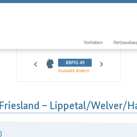
Vorhaben
Netzausbau
BBPlG 49
Auswahl ändern
riesland – Lippetal/​Welver/​
)