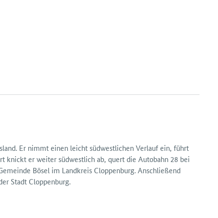
land. Er nimmt einen leicht süd­westlichen Verlauf ein, führt
t knickt er weiter süd­westlich ab, quert die Autobahn 28 bei
Gemeinde Bösel im Land­kreis Cloppen­burg. Anschließend
der Stadt Cloppen­burg.