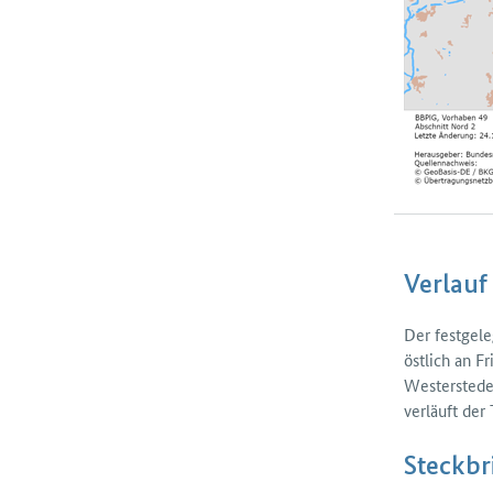
Verlauf
Der festgele
östlich an F
Wester­sted
verläuft der
Steckbr