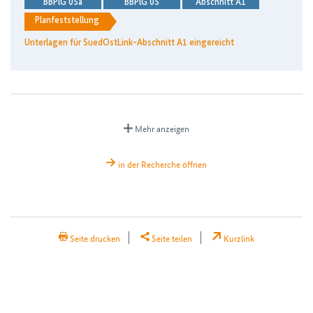
BBPlG 05a
BBPlG 05
Abschnitt A1
Planfeststellung
Unterlagen für SuedOstLink-Abschnitt A1 eingereicht
Mehr anzeigen
in der Recherche öffnen
H2Teilen
Seite drucken
Seite teilen
Kurzlink