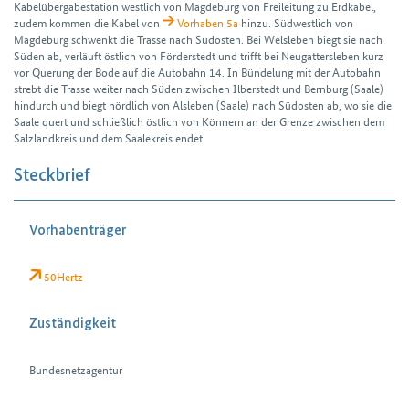
Kabel­übergabe­station westlich von Magdeburg von Frei­leitung zu Erd­kabel,
zudem kommen die Kabel von
Vorhaben 5a
hinzu. Süd­westlich von
Magdeburg schwenkt die Trasse nach Süd­osten. Bei Welsleben biegt sie nach
Süden ab, verläuft östlich von Förderstedt und trifft bei Neu­gatters­leben kurz
vor Querung der Bode auf die Auto­bahn 14. In Bündelung mit der Auto­bahn
strebt die Trasse weiter nach Süden zwischen Ilberstedt und Bernburg (Saale)
hindurch und biegt nördlich von Alsleben (Saale) nach Süd­osten ab, wo sie die
Saale quert und schließlich östlich von Könnern an der Grenze zwischen dem
Salz­landkreis und dem Saale­kreis endet.
Steckbrief
Vorhabenträger
50Hertz
Zuständigkeit
Bundesnetzagentur