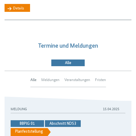
Details
Termine und Meldungen
Alle
Alle
Meldungen
Veranstaltungen
Fristen
Bundesnetzagentur genehmigt letzten Abschnitt von A-Nor
MELDUNG
15.04.2025
BBPlG 01
Abschnitt NDS3
Planfeststellung