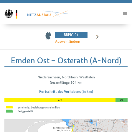
BBPlG 01
Auswahl ändern
Emden Ost – Osterath (A-Nord)
Niedersachsen, Nordrhein-Westfalen
H2Vorhabendetails
Gesamtlänge 304 km
Fortschritt des Vorhabens (in km)
274
30
genehmigt beziehungsweise im Bau
fertiggestellt