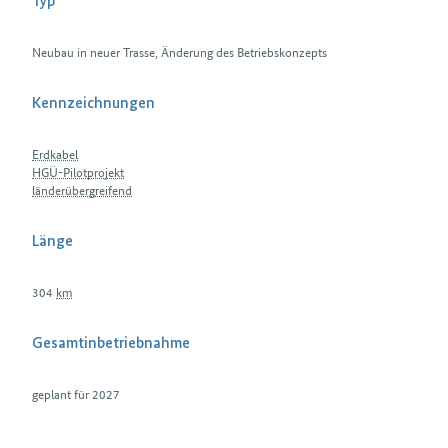
Typ
Neubau in neuer Trasse, Änderung des Betriebskonzepts
Kennzeichnungen
Erdkabel
HGÜ-Pilotprojekt
länderübergreifend
Länge
304
km
Gesamtinbetriebnahme
geplant für 2027