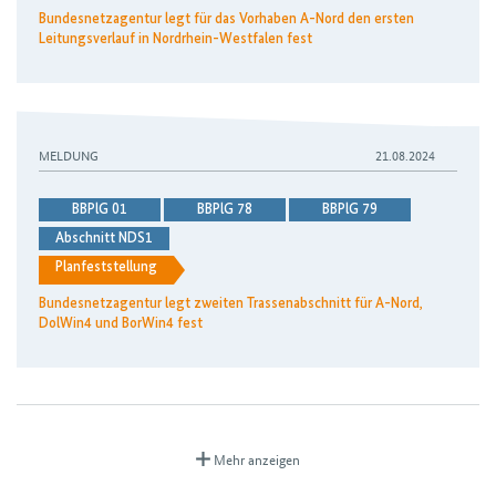
Bundesnetzagentur legt für das Vorhaben A-Nord den ersten
Leitungsverlauf in Nordrhein-Westfalen fest
Bundesnetzagentur legt zweiten Trassenabschnitt für A-No
MELDUNG
21.08.2024
BBPlG 01
BBPlG 78
BBPlG 79
Abschnitt NDS1
Planfeststellung
Bundesnetzagentur legt zweiten Trassenabschnitt für A-Nord,
DolWin4 und BorWin4 fest
Mehr anzeigen