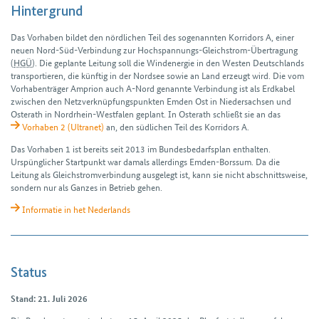
Hintergrund
Das Vorhaben bildet den nördlichen Teil des sogenannten Korridors A, einer
neuen Nord-Süd-Verbindung zur Hoch­spannungs-Gleichstrom-Über­tragung
(
HGÜ
). Die geplante Leitung soll die Windenergie in den Westen Deutschlands
transportieren, die künftig in der Nordsee sowie an Land erzeugt wird. Die vom
Vorhabenträger Amprion auch A-Nord genannte Ver­bindung ist als Erdkabel
zwischen den Netz­verknüpfungs­punkten Emden Ost in Nieder­sachsen und
Osterath in Nord­rhein-Westfalen geplant. In Osterath schließt sie an das
Vorhaben 2 (Ultranet)
an, den südlichen Teil des Korridors A.
Das Vorhaben 1 ist bereits seit 2013 im Bundes­bedarfsplan enthalten.
Urspünglicher Startpunkt war damals allerdings Emden-Borssum. Da die
Leitung als Gleichstrom­verbindung ausgelegt ist, kann sie nicht abschnittsweise,
sondern nur als Ganzes in Betrieb gehen.
Informatie in het Nederlands
Status
Stand: 21. Juli 2026