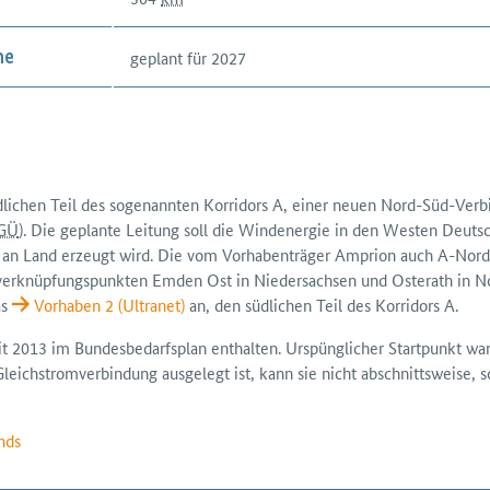
geplant für 2027
me
dlichen Teil des sogenannten Korridors A, einer neuen Nord-Süd-Ver
GÜ
). Die geplante Leitung soll die Windenergie in den Westen Deutsc
e an Land erzeugt wird. Die vom Vorhabenträger Amprion auch A-Nord 
verknüpfungs­punkten Emden Ost in Nieder­sachsen und Osterath in No
as
Vorhaben 2 (Ultranet)
an, den südlichen Teil des Korridors A.
eit 2013 im Bundes­bedarfsplan enthalten. Urspünglicher Startpunkt w
leichstrom­verbindung ausgelegt ist, kann sie nicht abschnittsweise, 
nds