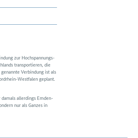
bindung zur Hoch­spannungs-
hlands transportieren, die
genannte Ver­bindung ist als
rd­rhein-Westfalen geplant.
ar damals allerdings Emden-
sondern nur als Ganzes in