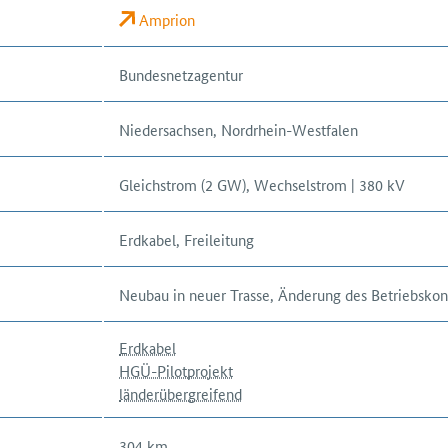
Amprion
Bundesnetzagentur
Niedersachsen, Nordrhein-Westfalen
Gleichstrom (2 GW), Wechselstrom | 380 kV
Erdkabel, Freileitung
Neubau in neuer Trasse, Änderung des Betriebsko
Erdkabel
HGÜ-Pilotprojekt
länderübergreifend
304
km