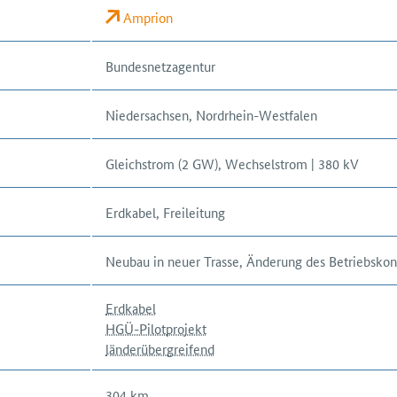
Amprion
Bundesnetzagentur
Niedersachsen, Nordrhein-Westfalen
Gleichstrom (2 GW), Wechselstrom | 380 kV
Erdkabel, Freileitung
Neubau in neuer Trasse, Änderung des Betriebsko
Erdkabel
HGÜ-Pilotprojekt
länderübergreifend
304
km