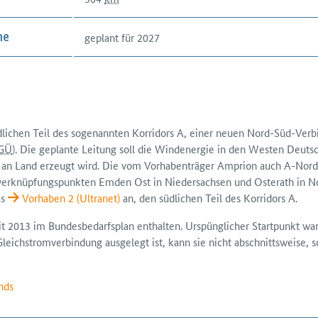
geplant für 2027
me
dlichen Teil des sogenannten Korridors A, einer neuen Nord-Süd-Ver
GÜ
). Die geplante Leitung soll die Windenergie in den Westen Deutsc
e an Land erzeugt wird. Die vom Vorhabenträger Amprion auch A-Nord 
verknüpfungs­punkten Emden Ost in Nieder­sachsen und Osterath in No
as
Vorhaben 2 (Ultranet)
an, den südlichen Teil des Korridors A.
eit 2013 im Bundes­bedarfsplan enthalten. Urspünglicher Startpunkt w
leichstrom­verbindung ausgelegt ist, kann sie nicht abschnittsweise, 
nds