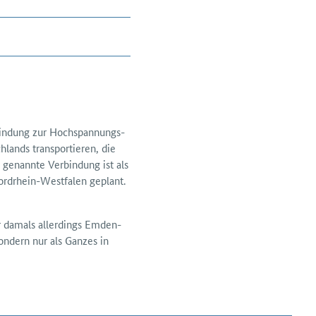
bindung zur Hoch­spannungs-
hlands transportieren, die
genannte Ver­bindung ist als
rd­rhein-Westfalen geplant.
ar damals allerdings Emden-
sondern nur als Ganzes in