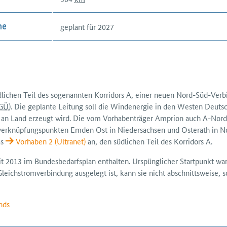
geplant für 2027
me
dlichen Teil des sogenannten Korridors A, einer neuen Nord-Süd-Ver
GÜ
). Die geplante Leitung soll die Windenergie in den Westen Deutsc
e an Land erzeugt wird. Die vom Vorhabenträger Amprion auch A-Nord 
verknüpfungs­punkten Emden Ost in Nieder­sachsen und Osterath in No
as
Vorhaben 2 (Ultranet)
an, den südlichen Teil des Korridors A.
eit 2013 im Bundes­bedarfsplan enthalten. Urspünglicher Startpunkt w
leichstrom­verbindung ausgelegt ist, kann sie nicht abschnittsweise, 
nds