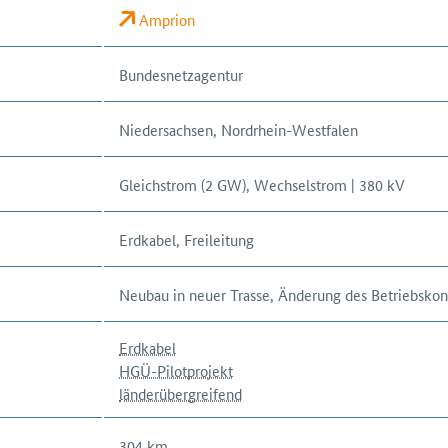
Amprion
Bundesnetzagentur
Niedersachsen, Nordrhein-Westfalen
Gleichstrom (2 GW), Wechselstrom | 380 kV
Erdkabel, Freileitung
Neubau in neuer Trasse, Änderung des Betriebsko
Erdkabel
HGÜ-Pilotprojekt
länderübergreifend
304
km