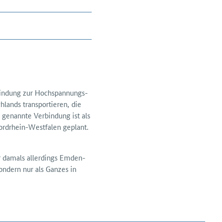
bindung zur Hoch­spannungs-
hlands transportieren, die
genannte Ver­bindung ist als
rd­rhein-Westfalen geplant.
ar damals allerdings Emden-
sondern nur als Ganzes in