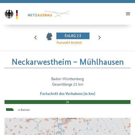
EnLAG 23
Auswahl ändern
Neckarwestheim – Mühlhausen
Baden-Württemberg
H2Vorhabendetails
Gesamtlänge 25 km
Fortschritt des Vorhabens (in km)
25
in Betrieb