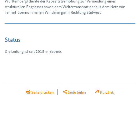
Württem­berg) diente der Kapazitäts­erhöhung zur Vermeidung eines
strukturellen Engpasses sowie dem Weitertransport der aus dem Netz von
TenneT über­nommenen Windenergie in Richtung Südwest.
Status
Die Leitung ist seit 2015 in Betrieb.
H3Abschnitte
H2Teilen
Seite drucken
Seite teilen
Kurzlink