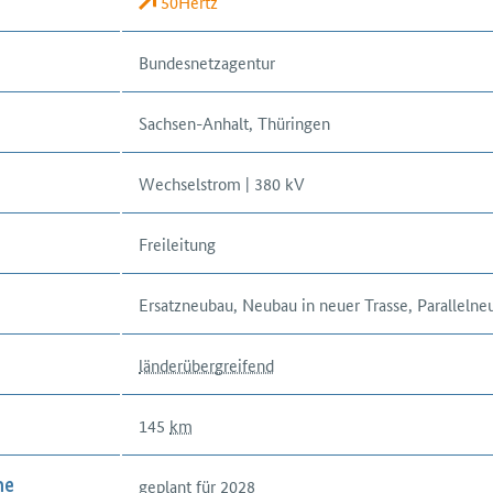
50Hertz
Bundesnetzagentur
Sachsen-Anhalt, Thüringen
Wechselstrom | 380 kV
Freileitung
Ersatzneubau, Neubau in neuer Trasse, Parallelne
länderübergreifend
145
km
geplant für 2028
me