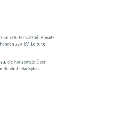
m Erfurter Orts­teil Viesel­
stehenden 220-
kV
-Leitung
azu, die horizontale Über­
m Bundes­bedarfs­plan