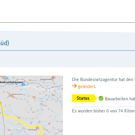
Süd)
Die Bundesnetzagentur hat den P
geändert
.
Bauarbeiten h
Status
Es wurden bisher 0 von 74 Kilome