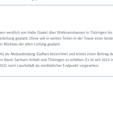
westlich von Halle (Saale) über Wolkrams­hausen in Thüringen bis zu
rei­leitung geplant. Diese soll in weiten Teilen in der Trasse einer be
er Rück­bau der alten Leitung geplant.
tz als
Netz­anbindung Südharz
bezeichnet und leistet einen Beitrag d
en Raum Sachsen-Anhalt und Thüringen zu erhöhen. Es ist seit 2015 i
 2021 noch Lauchstädt als nord­östlicher Endpunkt vorgesehen.