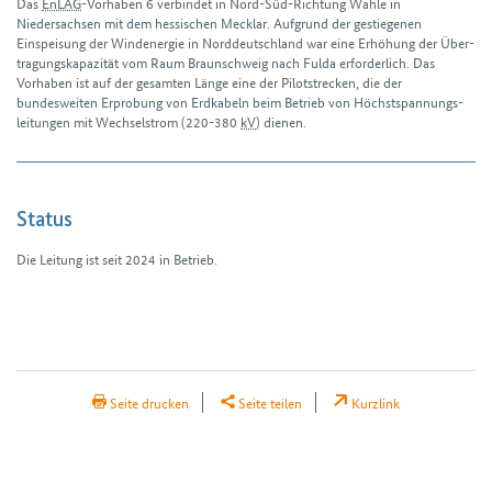
Das
EnLAG
-Vorhaben 6 verbindet in Nord-Süd-Richtung Wahle in
Niedersachsen mit dem hessischen Mecklar. Aufgrund der gestiegenen
Einspeisung der Wind­energie in Norddeutschland war eine Erhöhung der Über­
tragungs­kapazität vom Raum Braunschweig nach Fulda erforderlich. Das
Vorhaben ist auf der gesamten Länge eine der Pilotstrecken, die der
bundesweiten Erprobung von Erdkabeln beim Betrieb von Höchst­spannungs­
leitungen mit Wechselstrom (220-380
kV
) dienen.
Status
Die Leitung ist seit 2024 in Betrieb.
H3Abschnitte
H2Teilen
Seite drucken
Seite teilen
Kurzlink