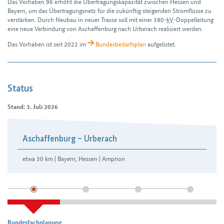
Das Vorhaben 96 erhöht die Übertragungs­kapazität zwischen Hessen und
Bayern, um das Übertragungs­netz für die zukünftig steigenden Strom­flüsse zu
verstärken. Durch Neubau in neuer Trasse soll mit einer 380-
kV
-Doppel­leitung
eine neue Verbindung von Aschaffen­burg nach Urberach realisiert werden.
Das Vorhaben ist seit 2022 im
Bundesbedarfs­plan
aufgelistet.
Status
Stand: 3. Juli 2026
H3Abschnitte
Aschaffenburg – Urberach
etwa 30 km | Bayern, Hessen | Amprion
Bundesfachplanung