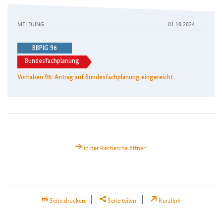
Vorhaben 96: Antrag auf Bundesfachplanung eingereicht
MELDUNG
01.10.2024
BBPlG 96
Bundesfachplanung
Vorhaben 96: Antrag auf Bundesfachplanung eingereicht
in der Recherche öffnen
H2Teilen
Seite drucken
Seite teilen
Kurzlink