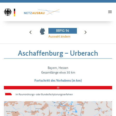
BBPlG 96
Auswahl ändern
Aschaffenburg – Urberach
Bayern, Hessen
H2Vorhabendetails
Gesamtlänge etwa 30 km
Fortschritt des Vorhabens (in km)
30
im Raumordnungs- oder Bundes­fachplanungs­verfahren