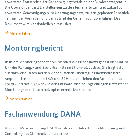
erwarteten Fort­schritte der Genehmigungs­verfahren der Bundesnetzagentur.
Die Übersicht enthält Darstellungen zu den bisher erteilten und zukünftig
erwarteten Genehmigungen im Übertragungs­netz, zu den geplanten Inbetrieb­
nahmen der Vorhaben und dem Stand der Genehmigungs­verfahren. Das
Dokument wird kontinuierlich aktualisiert.
Mehr erfahren
Monitoringbericht
In ihrem Monitoring­bericht dokumentiert die Bundes­netz­agentur vier Mal im
Jahr die Planungs- und Bau­fortschritte im Stromnetz­ausbau. Sie fragt dafür
quartals­weise Daten bei den vier deutschen Über­tragungs­netz­betreibern
Amprion, TenneT, TransnetBW und 50Hertz ab. Neben den Vorhaben des
EnLAG
und des
BBPlG
sowie den Offshore-Anbindungs­leitungen umfasst der
Monitoring­bericht auch netz­optimierende Maß­nahmen.
Mehr erfahren
Fachanwendung DANA
Über die Webanwendung DANA werden alle Daten für das Monitoring und
Controlling des Stromnetzausbau erfasst.