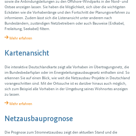
sowie die Anbindungs­leitungen zu den Offshore-Windparks in der Nord- und
Ostsee anzeigen lassen. Sie haben die Möglichkeit, sich über die wichtigsten
Eckdaten wie die Vorhabenlänge und den Fortschritt der Planungs­verfahren zu
informieren. Zudem lässt sich die Listenansicht unter anderem nach
Bundesländern, zuständigen Netzbetreibern oder auch Bauweise (Erdkabel,
Freileitung, Seekabel) filtern.
Mehr erfahren
Kartenansicht
Die interaktive Deutschland­karte zeigt alle Vorhaben im Übertragungs­netz, die
im Bundes­bedarfs­plan oder im Energie­leitungs­ausbau­gesetz ent­halten sind. So
erkennen Sie auf einen Blick, wie weit die Netzausbau-Projekte in Deutschland
voran­geschritten sind. Mit der Ortssuche ist es darüber hinaus auch möglich,
sich zum Beispiel alle Vorhaben in der Umgebung seines Wohnortes anzeigen
zu lassen.
Mehr erfahren
Netzausbauprognose
Die Prognose zum Stromnetz­ausbau zeigt den aktuellen Stand und die