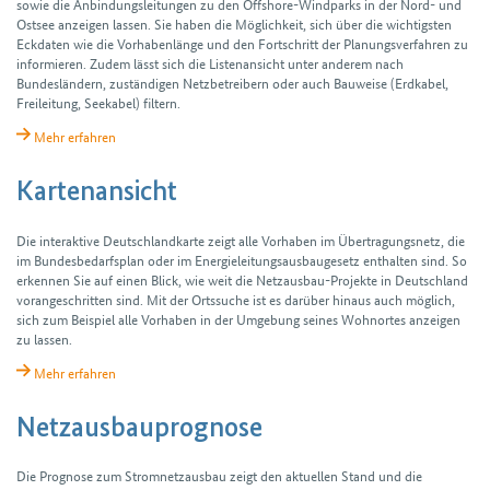
sowie die Anbindungs­leitungen zu den Offshore-Windparks in der Nord- und
Ostsee anzeigen lassen. Sie haben die Möglichkeit, sich über die wichtigsten
Eckdaten wie die Vorhabenlänge und den Fortschritt der Planungs­verfahren zu
informieren. Zudem lässt sich die Listenansicht unter anderem nach
Bundesländern, zuständigen Netzbetreibern oder auch Bauweise (Erdkabel,
Freileitung, Seekabel) filtern.
Mehr erfahren
Kartenansicht
Die interaktive Deutschland­karte zeigt alle Vorhaben im Übertragungs­netz, die
im Bundes­bedarfs­plan oder im Energie­leitungs­ausbau­gesetz ent­halten sind. So
erkennen Sie auf einen Blick, wie weit die Netzausbau-Projekte in Deutschland
voran­geschritten sind. Mit der Ortssuche ist es darüber hinaus auch möglich,
sich zum Beispiel alle Vorhaben in der Umgebung seines Wohnortes anzeigen
zu lassen.
Mehr erfahren
Netzausbauprognose
Die Prognose zum Stromnetz­ausbau zeigt den aktuellen Stand und die