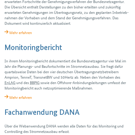
erwarteten Fort­schritte der Genehmigungs­verfahren der Bundesnetzagentur.
Die Übersicht enthält Darstellungen zu den bisher erteilten und zukünftig
erwarteten Genehmigungen im Übertragungs­netz, zu den geplanten Inbetrieb­
nahmen der Vorhaben und dem Stand der Genehmigungs­verfahren. Das
Dokument wird kontinuierlich aktualisiert.
Mehr erfahren
Monitoringbericht
In ihrem Monitoring­bericht dokumentiert die Bundes­netz­agentur vier Mal im
Jahr die Planungs- und Bau­fortschritte im Stromnetz­ausbau. Sie fragt dafür
quartals­weise Daten bei den vier deutschen Über­tragungs­netz­betreibern
Amprion, TenneT, TransnetBW und 50Hertz ab. Neben den Vorhaben des
EnLAG
und des
BBPlG
sowie den Offshore-Anbindungs­leitungen umfasst der
Monitoring­bericht auch netz­optimierende Maß­nahmen.
Mehr erfahren
Fachanwendung DANA
Über die Webanwendung DANA werden alle Daten für das Monitoring und
Controlling des Stromnetzausbau erfasst.