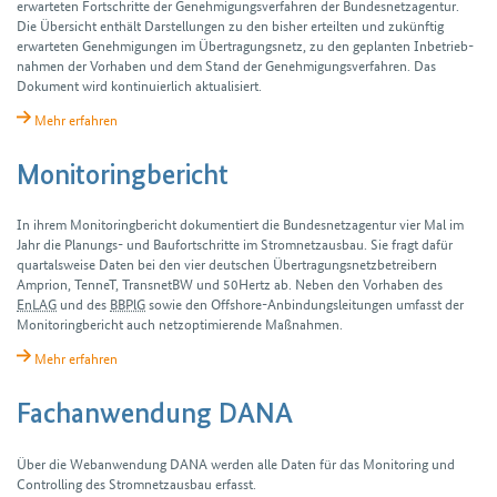
erwarteten Fort­schritte der Genehmigungs­verfahren der Bundesnetzagentur.
Die Übersicht enthält Darstellungen zu den bisher erteilten und zukünftig
erwarteten Genehmigungen im Übertragungs­netz, zu den geplanten Inbetrieb­
nahmen der Vorhaben und dem Stand der Genehmigungs­verfahren. Das
Dokument wird kontinuierlich aktualisiert.
Mehr erfahren
Monitoringbericht
In ihrem Monitoring­bericht dokumentiert die Bundes­netz­agentur vier Mal im
Jahr die Planungs- und Bau­fortschritte im Stromnetz­ausbau. Sie fragt dafür
quartals­weise Daten bei den vier deutschen Über­tragungs­netz­betreibern
Amprion, TenneT, TransnetBW und 50Hertz ab. Neben den Vorhaben des
EnLAG
und des
BBPlG
sowie den Offshore-Anbindungs­leitungen umfasst der
Monitoring­bericht auch netz­optimierende Maß­nahmen.
Mehr erfahren
Fachanwendung DANA
Über die Webanwendung DANA werden alle Daten für das Monitoring und
Controlling des Stromnetzausbau erfasst.