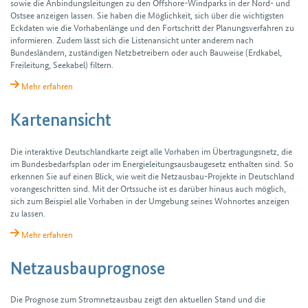
sowie die Anbindungs­leitungen zu den Offshore-Windparks in der Nord- und
Ostsee anzeigen lassen. Sie haben die Möglichkeit, sich über die wichtigsten
Eckdaten wie die Vorhabenlänge und den Fortschritt der Planungs­verfahren zu
informieren. Zudem lässt sich die Listenansicht unter anderem nach
Bundesländern, zuständigen Netzbetreibern oder auch Bauweise (Erdkabel,
Freileitung, Seekabel) filtern.
Mehr erfahren
Kartenansicht
Die interaktive Deutschland­karte zeigt alle Vorhaben im Übertragungs­netz, die
im Bundes­bedarfs­plan oder im Energie­leitungs­ausbau­gesetz ent­halten sind. So
erkennen Sie auf einen Blick, wie weit die Netzausbau-Projekte in Deutschland
voran­geschritten sind. Mit der Ortssuche ist es darüber hinaus auch möglich,
sich zum Beispiel alle Vorhaben in der Umgebung seines Wohnortes anzeigen
zu lassen.
Mehr erfahren
Netzausbauprognose
Die Prognose zum Stromnetz­ausbau zeigt den aktuellen Stand und die