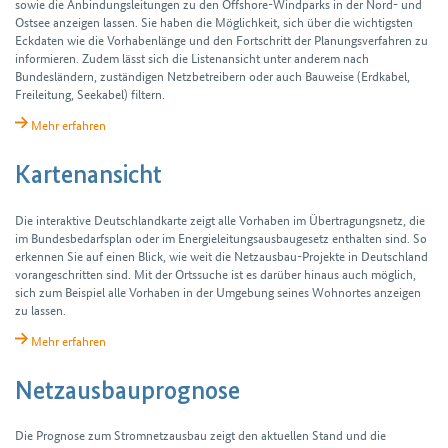
sowie die Anbindungs­leitungen zu den Offshore-Windparks in der Nord- und
Ostsee anzeigen lassen. Sie haben die Möglichkeit, sich über die wichtigsten
Eckdaten wie die Vorhabenlänge und den Fortschritt der Planungs­verfahren zu
informieren. Zudem lässt sich die Listenansicht unter anderem nach
Bundesländern, zuständigen Netzbetreibern oder auch Bauweise (Erdkabel,
Freileitung, Seekabel) filtern.
Mehr erfahren
Kartenansicht
Die interaktive Deutschland­karte zeigt alle Vorhaben im Übertragungs­netz, die
im Bundes­bedarfs­plan oder im Energie­leitungs­ausbau­gesetz ent­halten sind. So
erkennen Sie auf einen Blick, wie weit die Netzausbau-Projekte in Deutschland
voran­geschritten sind. Mit der Ortssuche ist es darüber hinaus auch möglich,
sich zum Beispiel alle Vorhaben in der Umgebung seines Wohnortes anzeigen
zu lassen.
Mehr erfahren
Netzausbauprognose
Die Prognose zum Stromnetz­ausbau zeigt den aktuellen Stand und die