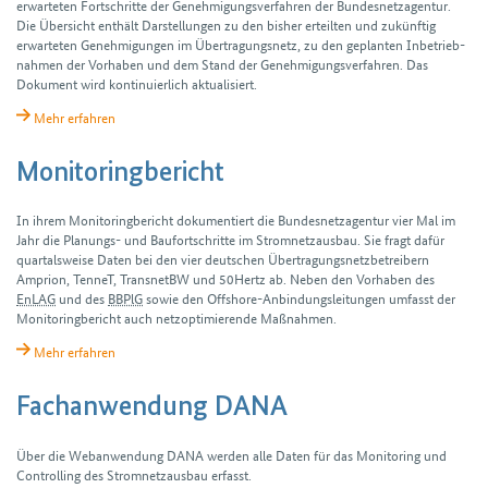
erwarteten Fort­schritte der Genehmigungs­verfahren der Bundesnetzagentur.
Die Übersicht enthält Darstellungen zu den bisher erteilten und zukünftig
erwarteten Genehmigungen im Übertragungs­netz, zu den geplanten Inbetrieb­
nahmen der Vorhaben und dem Stand der Genehmigungs­verfahren. Das
Dokument wird kontinuierlich aktualisiert.
Mehr erfahren
Monitoringbericht
In ihrem Monitoring­bericht dokumentiert die Bundes­netz­agentur vier Mal im
Jahr die Planungs- und Bau­fortschritte im Stromnetz­ausbau. Sie fragt dafür
quartals­weise Daten bei den vier deutschen Über­tragungs­netz­betreibern
Amprion, TenneT, TransnetBW und 50Hertz ab. Neben den Vorhaben des
EnLAG
und des
BBPlG
sowie den Offshore-Anbindungs­leitungen umfasst der
Monitoring­bericht auch netz­optimierende Maß­nahmen.
Mehr erfahren
Fachanwendung DANA
Über die Webanwendung DANA werden alle Daten für das Monitoring und
Controlling des Stromnetzausbau erfasst.