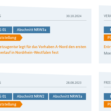
G
30.10.2024
VER
G 01
Abschnitt NRW3a
ststellung
Pl
tzagentur legt für das Vorhaben A-Nord den ersten
Erö
Moe
verlauf in Nordrhein-Westfalen fest
G
28.08.2023
FRIS
G 01
Abschnitt NRW2
Abschnitt NRW3a
ststellung
Pl