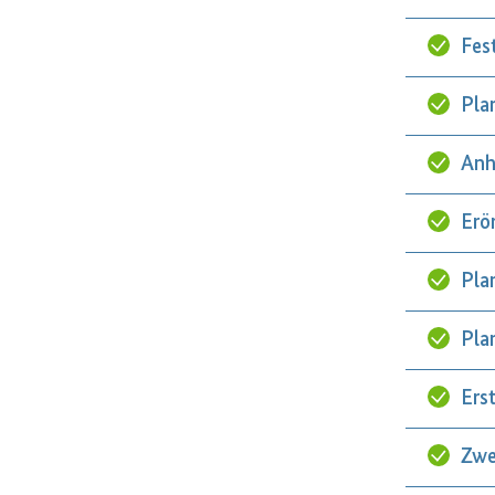
Fes
Pla
Anh
Erö
Pla
Pla
Ers
Zwe