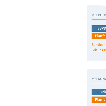
MELDUN
BBPl
Planfe
Bundesne
Leitungs
MELDUN
BBPl
Planfe