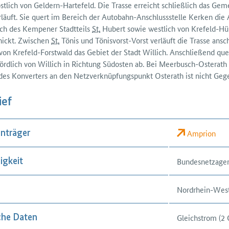
stlich von Geldern-Hartefeld. Die Trasse erreicht schließlich das Ge
läuft. Sie quert im Bereich der Autobahn-Anschluss­stelle Kerken die 
lich des Kempener Stadt­teils
St.
Hubert sowie westlich von Krefeld-Hüls
nickt. Zwischen
St.
Tönis und Tönisvorst-Vorst verläuft die Trasse an­sc
 von Krefeld-Forstwald das Gebiet der Stadt Willich. An­schließend quert
ördlich von Willich in Richtung Süd­osten ab. Bei Meerbusch-Osterath
des Konverters an den Netzverknüpfungspunkt Osterath ist nicht Ge
ief
Amprion
nträger
Bundesnetzage
igkeit
Nordrhein-West
Gleichstrom (2
che Daten