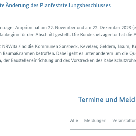
tte Änderung des Planfeststellungsbeschlusses
nträger Amprion hat am 22. November und am 22. Dezember 2023 (erg
Bau­beginn für den Abschnitt gestellt. Die Bundes­netz­agentur hat di
t NRW3a sind die Kommunen Sons­beck, Kevelaer, Geldern, Issum, Ker
 Bau­maß­nahmen betroffen. Dabei geht es unter anderem um die Queru
der Bau­stellen­einrichtung und des Vor­strecken des Kabel­schutz­rohr
Termine und Mel
Alle
Meldungen
Veranstaltu