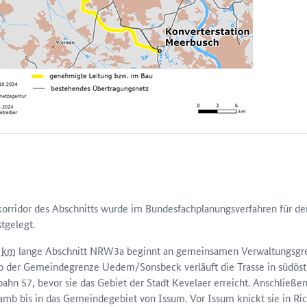
korridor des Abschnitts wurde im Bundes­fachplanungs­verfahren für 
t­gelegt.
0
km
lange Abschnitt NRW3a beginnt an gemein­samen Verwaltungs­gr
b der Gemeinde­grenze Uedem/Sonsbeck verläuft die Trasse in süd­ös
­bahn 57, bevor sie das Gebiet der Stadt Kevelaer erreicht. An­schließ
b bis in das Gemeinde­gebiet von Issum. Vor Issum knickt sie in Ric