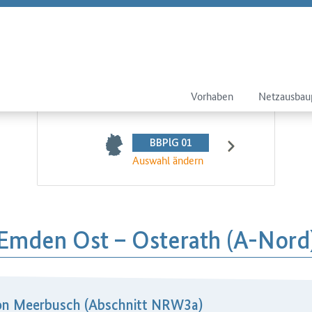
Vorhaben
Netzausbau
BBPlG 01
Auswahl ändern
Emden Ost – Osterath (A-Nord
tion Meerbusch (Abschnitt NRW3a)