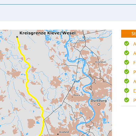
St
A
A
F
P
A
E
P