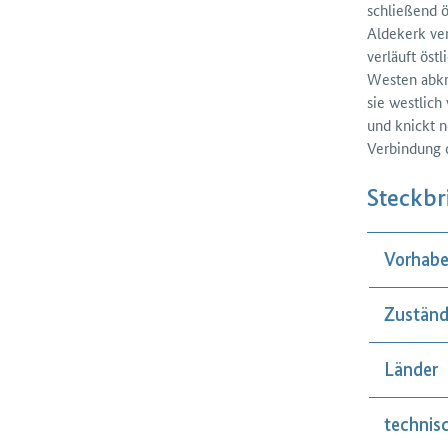
schließend ö
Aldekerk ver
verläuft öst
Westen ab­k
sie westlich
und knickt n
Verbindung 
Steckbr
Vorhabe
Zuständ
Länder
technis