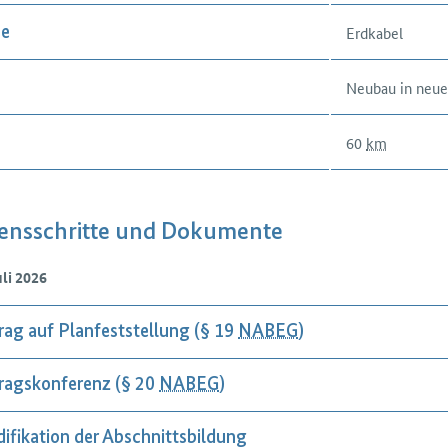
Erdkabel
se
Neubau in neue
60
km
ensschritte und Dokumente
uli 2026
rag auf Planfeststellung (§ 19
NABEG
)
ragskonferenz (§ 20
NABEG
)
ifikation der Abschnittsbildung