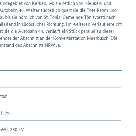
meinde­gebiet von Kerken, wo sie östlich von Nieukerk und
Autobahn 40. Weiter süd­östlich quert sie die Tote Rahm und
, bis sie nördlich von
St.
Tönis (Gemeinde Tönisvorst) nach
hließend in süd­östlicher Richtung. Im weiteren Verlauf erreicht
 sie die Auto­bahn 44, verläuft ein Stück parallel zu dieser
 endet der Abschnitt an der Konverterstation Meerbusch. Die
genstand des Abschnitts NRW3a.
ntur
falen
 GW), 380 kV