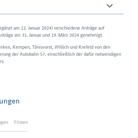
änzt am 12. Januar 2024) verschiedene Anträge auf
e Anträge am 31. Januar und 19. März 2024 genehmigt.
ken, Kempen, Tönis­vorst, Willich und Krefeld von den
ng der Auto­bahn 57, ein­schließlich der dafür not­wendigen
es.
dungen
ngen
Fristen