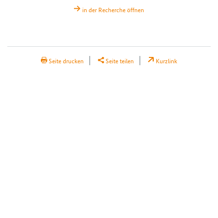
in der Recherche öffnen
H2Teilen
Seite drucken
Seite teilen
Kurzlink