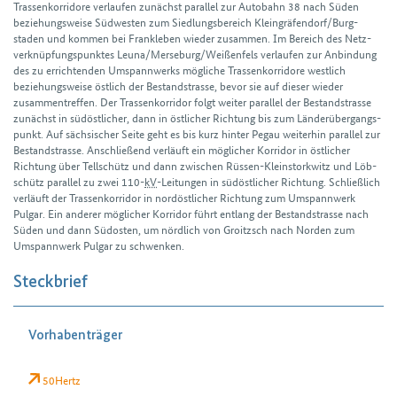
Trassen­korridore verlaufen zunächst parallel zur Auto­bahn 38 nach Süden
beziehungs­weise Süd­westen zum Siedlungs­bereich Klein­gräfen­dorf/Burg­
staden und kommen bei Frank­leben wieder zusammen. Im Bereich des Netz­
verknüpfungs­punktes Leuna/Merse­burg/Weißen­fels verlaufen zur Anbindung
des zu errichtenden Umspann­werks mögliche Trassen­korridore westlich
beziehungs­weise östlich der Bestands­trasse, bevor sie auf dieser wieder
zusammen­treffen. Der Trassen­korridor folgt weiter parallel der Bestands­trasse
zunächst in süd­östlicher, dann in östlicher Richtung bis zum Länder­über­gangs­
punkt. Auf sächsischer Seite geht es bis kurz hinter Pegau weiter­hin parallel zur
Bestands­trasse. Anschließend verläuft ein möglicher Korridor in östlicher
Richtung über Tell­schütz und dann zwischen Rüssen-Klein­stork­witz und Löb­
schütz parallel zu zwei 110-
kV
-Leitungen in süd­östlicher Richtung. Schließlich
verläuft der Trassen­korridor in nord­östlicher Richtung zum Umspann­werk
Pulgar. Ein anderer möglicher Korridor führt entlang der Bestands­trasse nach
Süden und dann Süd­osten, um nördlich von Groitzsch nach Norden zum
Umspann­werk Pulgar zu schwenken.
Steckbrief
Vorhabenträger
50Hertz