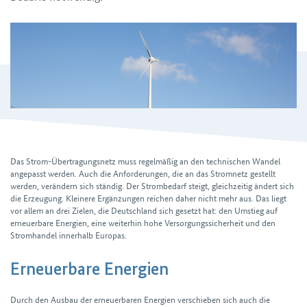
Das Strom-Übertragungs­netz muss regelmäßig an den technischen Wandel
angepasst werden. Auch die Anfor­derungen, die an das Stromnetz gestellt
werden, verändern sich ständig. Der Strom­bedarf steigt, gleichzeitig ändert sich
die Erzeugung. Kleinere Ergän­zungen reichen daher nicht mehr aus. Das liegt
vor allem an drei Zielen, die Deutsch­land sich gesetzt hat: den Umstieg auf
erneuer­bare Energien, eine weiter­hin hohe Versorgungs­sicherheit und den
Strom­handel innerhalb Europas.
Erneuerbare Energien
Durch den Ausbau der erneuer­baren Energien verschieben sich auch die