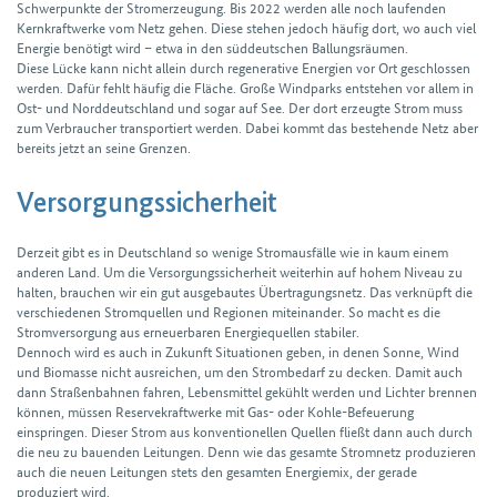
Schwer­punkte der Strom­erzeugung. Bis 2022 werden alle noch laufenden
Kern­kraftwerke vom Netz gehen. Diese stehen jedoch häufig dort, wo auch viel
Energie benötigt wird – etwa in den süd­deutschen Ballungs­räumen.
Diese Lücke kann nicht allein durch regen­erative Energien vor Ort geschlos­sen
werden. Dafür fehlt häufig die Fläche. Große Wind­parks entstehen vor allem in
Ost- und Nord­deutsch­land und sogar auf See. Der dort erzeugte Strom muss
zum Verbraucher transportiert werden. Dabei kommt das bestehende Netz aber
bereits jetzt an seine Grenzen.
Versorgungssicherheit
Derzeit gibt es in Deutschland so wenige Strom­ausfälle wie in kaum einem
anderen Land. Um die Versorgungs­sicherheit weiterhin auf hohem Niveau zu
halten, brauchen wir ein gut ausgebautes Übertragungs­netz. Das verknüpft die
verschiedenen Strom­quellen und Regionen miteinander. So macht es die
Stromversorgung aus erneuerbaren Energie­quellen stabiler.
Dennoch wird es auch in Zukunft Situationen geben, in denen Sonne, Wind
und Biomasse nicht ausreichen, um den Strombedarf zu decken. Damit auch
dann Straßen­bahnen fahren, Lebens­mittel gekühlt werden und Lichter brennen
können, müssen Reserve­kraftwerke mit Gas- oder Kohle-Befeuerung
einspringen. Dieser Strom aus konven­tionellen Quellen fließt dann auch durch
die neu zu bauenden Leitungen. Denn wie das gesamte Stromnetz produzieren
auch die neuen Leitungen stets den gesamten Energiemix, der gerade
produziert wird.