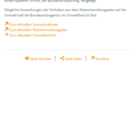
einem späteren Schritt, der Bundes­fachplanung, festgelegt.
Mögliche Auswir­kungen der Vorhaben aus dem Netz­entwicklungs­plan auf die
Umwelt hält die Bundes­netz­agentur im Umwelt­bericht fest.
Zum aktuellen Szenariorahmen
Zum aktuellen Netzentwicklungsplan
Zum aktuellen Umweltbericht
H2Teilen
Seite drucken
Seite teilen
Kurzlink