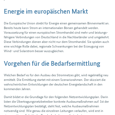
Energie im europäischen Markt
Die Europäische Union strebt für Energie einen gemein­samen Binnen­markt an.
Bereits heute kann Strom an inter­nationalen Börsen gehandelt werden.
Voraussetzung für einen europäischen Strom­handel sind mehr und leistungs­
fähigere Verbindungen von Deutsch­land in die Nachbar­länder und umgekehrt.
Diese Verbin­dungen dienen aber nicht nur dem Strom­handel. Sie spielen auch
eine wichtige Rolle dabei, regionale Schwankungen bei der Erzeugung von
Wind- und Solar­strom besser auszugleichen.
Vorgehen für die Bedarfsermittlung
Welchen Bedarf es für den Ausbau des Strom­netzes gibt, wird regel­mäßig neu
ermittelt. Die Ermittlung startet mit einem Szenario­rahmen. Der skizziert die
wahr­scheinlichen Entwicklungen der deutschen Energie­landschaft in den
kommenden Jahren.
Damit bildet er die Grund­lage für den folgenden Netz­entwicklungs­plan. Darin
listen die Übertragungs­netz­betreiber konkrete Ausbaum­aßnahmen auf. Ist der
Netz­entwicklungs­plan bestätigt, steht fest, welche Ausbau­maßnahmen
notwendig sind. Wie genau die einzelnen Leitungen verlaufen, wird erst in