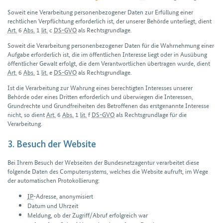
Soweit eine Verarbeitung personen­bezogener Daten zur Erfüllung einer
rechtlichen Verpflichtung erforderlich ist, der unserer Behörde unterliegt, dient
Art.
6
Abs.
1
lit.
c
DS-GVO
als Rechts­grundlage.
Soweit die Verarbeitung personen­bezogener Daten für die Wahrnehmung einer
Aufgabe erforderlich ist, die im öffentlichen Interesse liegt oder in Ausübung
öffentlicher Gewalt erfolgt, die dem Verantwortlichen übertragen wurde, dient
Art.
6
Abs.
1
lit.
e
DS-GVO
als Rechts­grundlage.
Ist die Verarbeitung zur Wahrung eines berechtigten Interesses unserer
Behörde oder eines Dritten erforder­lich und überwiegen die Interessen,
Grundrechte und Grund­freiheiten des Betroffenen das erstgenannte Interesse
nicht, so dient
Art.
6
Abs.
1
lit.
f
DS-GVO
als Rechts­grundlage für die
Verarbeitung.
3. Besuch der Website
Bei Ihrem Besuch der Webseiten der Bundes­netz­agentur verarbeitet diese
folgende Daten des Computer­systems, welches die Website aufruft, im Wege
der automatischen Protokollierung:
IP
-Adresse, anonymisiert
Datum und Uhrzeit
Meldung, ob der Zugriff/Abruf erfolgreich war