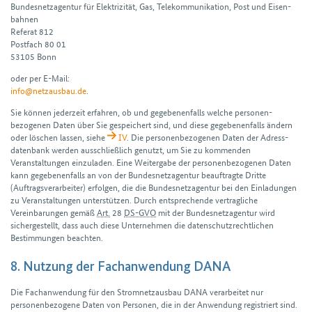
Bundes­netz­agentur für Elektrizität, Gas, Telekommunikation, Post und Eisen­
bahnen
Referat 812
Postfach 80 01
53105 Bonn
oder per E-Mail:
info@netzausbau.de
.
Sie können jederzeit erfahren, ob und gegebenen­falls welche personen­
bezogenen Daten über Sie gespeichert sind, und diese gegebenen­falls ändern
oder löschen lassen, siehe
IV
. Die personen­bezogenen Daten der Adress­
datenbank werden ausschließlich genutzt, um Sie zu kommenden
Veranstaltungen einzuladen. Eine Weitergabe der personen­bezogenen Daten
kann gegebenen­falls an von der Bundes­netz­agentur beauftragte Dritte
(Auftrags­verarbeiter) erfolgen, die die Bundes­netz­agentur bei den Einladungen
zu Veranstaltungen unterstützen. Durch entsprechende vertragliche
Vereinbarungen gemäß
Art.
28
DS-GVO
mit der Bundes­netz­agentur wird
sicher­gestellt, dass auch diese Unternehmen die datenschutz­rechtlichen
Bestimmungen beachten.
8. Nutzung der Fachanwendung DANA
Die Fach­anwendung für den Stromnetz­ausbau DANA verarbeitet nur
personen­bezogene Daten von Personen, die in der Anwendung registriert sind.