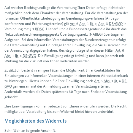
Auf welcher Rechts­grundlage die Verarbeitung Ihrer Daten erfolgt, richtet sich
maßgeblich nach dem Charakter der Veranstaltung. Für die Veranstaltungen der
formellen Öffentlichkeits­beteiligung im Genehmigungs­verfahren (Antrags­
konferenzen und Erörterungs­termine) gilt
Art.
6
Abs.
1
lit.
e,
Abs.
3
DS-GVO
in
Verbindung mit § 3
BDSG
. Hier erfüllt die Bundes­netz­agentur die ihr durch das
Netzausbau­beschleunigungs­gesetz Übertragungs­netz (NABEG) über­tragenen
Aufgaben. Bei den informellen Veranstaltungen der Bundes­netz­agentur erfolgt
die Daten­verarbeitung auf Grundlage Ihrer Einwilligung, die Sie zusammen mit
der Anmeldung abgegeben haben. Rechts­grundlage ist in diesen Fällen
Art.
6
Abs.
1
lit.
a
DS-GVO
. Die Einwilligung erfolgt freiwillig und kann jederzeit mit
Wirkung für die Zukunft von Ihnen widerrufen werden.
Zusätzlich besteht in einigen Fällen die Möglichkeit, Ihre Kontakt­daten für
Einladungen zu informellen Veranstaltungen in einer internen Adress­datenbank
zu hinterlegen. Hierzu können Sie Ihre Einwilligung nach
Art.
6
Abs.
1
lit.
a
DS-
GVO
gemeinsam mit der Anmeldung zu einer Veranstaltung erteilen.
Andernfalls werden die Daten spätestens 30 Tage nach Ende der Veranstaltung
gelöscht.
Ihre Einwilligungen können jederzeit von Ihnen wider­rufen werden. Die Recht­
mäßigkeit der Verarbeitung bis zum Wider­ruf bleibt hiervon unberührt.
Möglichkeiten des Widerrufs
Schriftlich an folgende Anschrift: