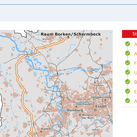
St
A
A
F
U
B
E
A