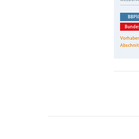
BBPl
Bunde
Vorhaben
Abschnit
H2Teilen