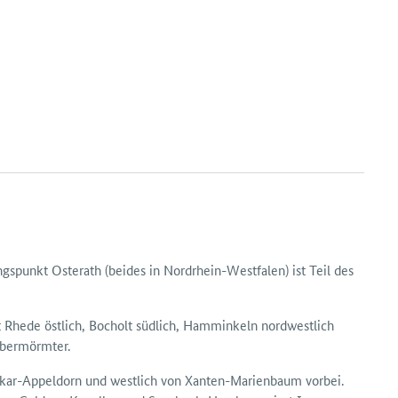
unkt Osterath (beides in Nordrhein-Westfalen) ist Teil des
rt Rhede östlich, Bocholt südlich, Hamminkeln nord­westlich
Obermörmter.
 Kalkar-Appeldorn und westlich von Xanten-Marienbaum vorbei.