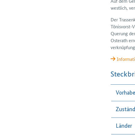
Auf dem Geb
westlich, ve
Der Trassen­
Tönisvorst-V
Querung de
Osterath err
verknüpfung
Informati
Steckbr
Vorhabe
Zuständ
Länder