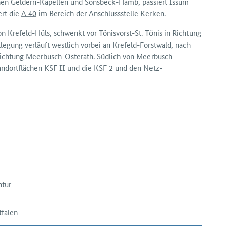
schen Geldern-Kapellen und Sonsbeck-Hamb, passiert Issum
ert die
A 40
im Bereich der Anschluss­stelle Kerken.
on Krefeld-Hüls, schwenkt vor Tönisvorst-St. Tönis in Richtung
stlegung verläuft westlich vorbei an Krefeld-Forstwald, nach
i Richtung Meerbusch-Osterath. Südlich von Meerbusch-
tandort­flächen KSF II und die KSF 2 und den Netz­
ntur
falen