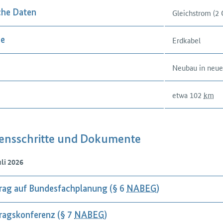
Gleichstrom (2
che Daten
Erdkabel
se
Neubau in neue
etwa 102
km
ensschritte und Dokumente
uli 2026
rag auf Bundesfachplanung (§ 6
NABEG
)
ragskonferenz (§ 7
NABEG
)