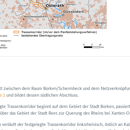
tt zwischen dem Raum Borken/Schermbeck und dem Netz­verknüpfungs­p
s 1
und bildet dessen südlichen Abschluss.
egte Trassen­korridor beginnt auf dem Gebiet der Stadt Borken, passie
t über das Gebiet der Stadt Rees zur Querung des Rheins bei Xanten-
verläuft der fest­gelegte Trassen­korridor linksrheinisch, östlich an