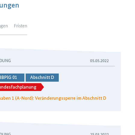
dungen
ngen
Fristen
DUNG
05.05.2022
BBPlG 01
Abschnitt D
undesfachplanung
aben 1 (A-Nord): Veränderungssperre im Abschnitt D
DUNG
25.03.2022