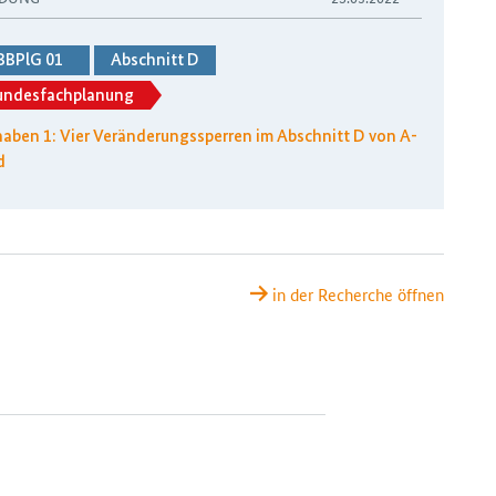
BBPlG 01
Abschnitt D
undesfachplanung
aben 1: Vier Veränderungssperren im Abschnitt D von A-
d
in der Recherche öffnen