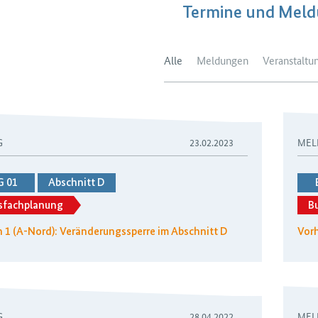
Termine und Mel
Alle
Meldungen
Veranstaltu
G
23.02.2023
MEL
G 01
Abschnitt D
sfachplanung
B
 1 (A-Nord): Veränderungssperre im Abschnitt D
Vorh
G
28.04.2022
MEL