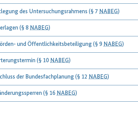
tlegung des Untersuchungsrahmens (§ 7
NABEG
)
erlagen (§ 8
NABEG
)
örden- und Öffentlichkeitsbeteiligung (§ 9
NABEG
)
rterungstermin (§ 10
NABEG
)
chluss der Bundesfachplanung (§ 12
NABEG
)
änderungs­sperren (§ 16
NABEG
)