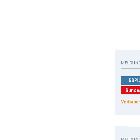
MELDUN
BBPl
Bunde
Vorhaben
MELDUN