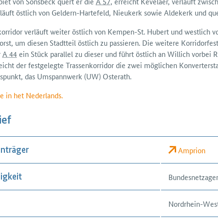
iet von Sonsbeck quert er die
A 57
, erreicht Kevelaer, verläuft zwi
rläuft östlich von Geldern-Hartefeld, Nieukerk sowie Aldekerk und qu
korridor verläuft weiter östlich von Kempen-St. Hubert und westlich v
orst, um diesen Stadtteil östlich zu passieren. Die weitere Korridor­fe
r
A 44
ein Stück parallel zu dieser und führt östlich an Willich vorbe
eicht der fest­gelegte Trassen­korridor die zwei möglichen Konverter­s
s­punkt, das Umspann­werk (UW) Osterath.
e in het Nederlands.
ief
Amprion
nträger
Bundesnetzage
igkeit
Nordrhein-West