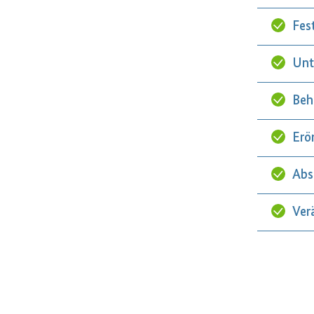
Fes
Unt
Beh
Erö
Abs
Ver