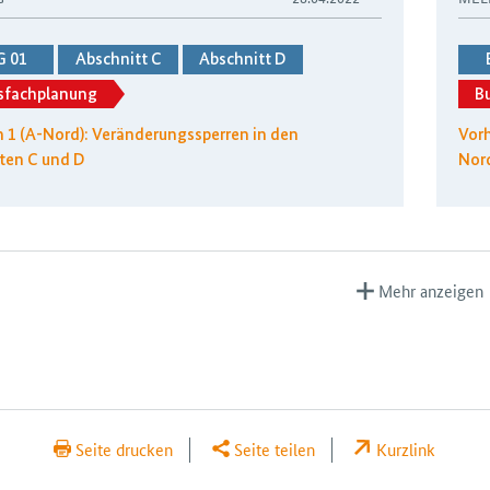
G 01
Abschnitt C
Abschnitt D
sfachplanung
B
 1 (A-Nord): Veränderungssperren in den
Vorh
ten C und D
Nor
Mehr anzeigen
Seite drucken
Seite teilen
Kurzlink