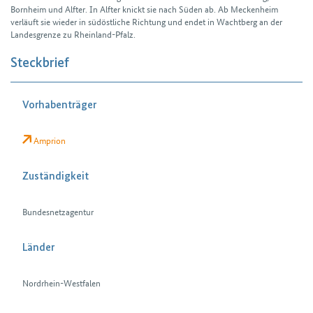
Bornheim und Alfter. In Alfter knickt sie nach Süden ab. Ab Mecken­heim
verläuft sie wieder in süd­öst­liche Richtung und endet in Wacht­berg an der
Landes­grenze zu Rheinland-Pfalz.
Steckbrief
Vorhabenträger
Amprion
Zuständigkeit
Bundesnetzagentur
Länder
Nordrhein-Westfalen