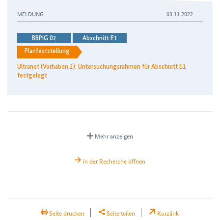
MELDUNG
03.11.2022
BBPlG 02
Abschnitt E1
Planfeststellung
Ultranet (Vorhaben 2): Untersuchungsrahmen für Abschnitt E1
festgelegt
Mehr anzeigen
in der Recherche öffnen
H2Teilen
Seite drucken
Seite teilen
Kurzlink