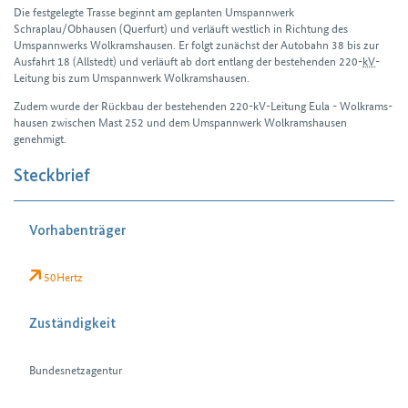
Die festgelegte Trasse beginnt am geplanten Umspann­werk
Schraplau/Obhausen (Querfurt) und verläuft westlich in Richtung des
Umspann­werks Wolkrams­hausen. Er folgt zunächst der Autobahn 38 bis zur
Aus­fahrt 18 (Allstedt) und verläuft ab dort entlang der bestehenden 220-
kV
-
Leitung bis zum Umspann­werk Wolkrams­hausen.
Zudem wurde der Rückbau der bestehenden 220-kV-Leitung Eula - Wolkrams­
hausen zwischen Mast 252 und dem Umspann­werk Wolkrams­hausen
genehmigt.
Steckbrief
Vorhabenträger
50Hertz
Zuständigkeit
Bundesnetzagentur