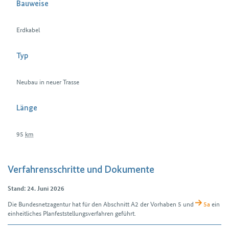
Bauweise
Erdkabel
Typ
Neubau in neuer Trasse
Länge
95
km
Verfahrensschritte und Dokumente
Stand: 24. Juni 2026
Die Bundes­netz­agentur hat für den Abschnitt A2 der Vorhaben 5 und
5a
ein
einheitliches Plan­feststellungs­verfahren geführt.