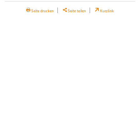
Seite drucken
Seite teilen
Kurzlink