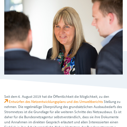
Seit dem 6. August 2019 hat die Öffentlichkeit die Möglichkeit, zu den
Entwürfen des Netz­entwicklungs­plans und des Umwelt­berichts
Stellung zu
nehmen. Die regel­mäßige Überprüfung des grundsätzlichen Ausbau­bedarfs des
Stromnetzes ist die Grundlage für alle weiteren Schritte des Netzausbaus. Es ist
daher für die Bundes­netz­agentur selbst­verständlich, dass sie ihre Dokumente
und Annahmen im direkten Gespräch erläutert und allen Interessierten einen
Einblick in ihre Arbeit ermöglicht. Neben Vertretern der Bundes­netz­agentur