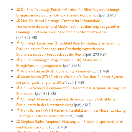
Dr. Fritz Reusswig (Potsdam-Institut für Klimafolgenforschung):
Energiewende zwischen Demokratie und Populismus
(pdf, 2 MB)
Prof. Dr. Bernd Holznagel (Institut für Informations-,
Telekommunikations- und Medienrecht): Evaluierung des gestuften
Planungs- und Genehmigungsverfahrens Stromnetzausbau
(pdf, 621 KB)
Christoph Eichenseer (Hitschfeld Büro für strategische Beratung):
Evaluierung des Planungs- und Genehmigungsverfahrens
Stromnetzausbau - Feedback aus der Praxis
(pdf, 275 KB)
Dr. Karl Waninger (Projektträger Jülich): Stand des 7.
Energieforschungsprogramms
(pdf, 1 MB)
Andrew Carryer (RGI): Community Payments
(pdf, 1 MB)
Joram Schito (ETH Zürich): Wie ein 3D-Decision-Support-System
die Leitungsplanung unterstützt
(pdf, 8 MB)
Dr. Eva Schmid (Germanwatch): Dezentralität, Regionalisierung und
Stromnetze
(pdf, 621 KB)
Christoph Maurer (Consentec): Berücksichtigung betrieblicher
Flexibilitäten in der Netzentwicklung
(pdf, 2 MB)
Hans Barrios (RWTH Aachen): Flexibilitäten in der Netzentwicklung
- Beiträge aus der Wissenschaft
(pdf, 8 MB)
Stephan Raths (Amprion): Nutzung von Flexibilitätspotenzialen in
der Netzentwicklung
(pdf, 2 MB)