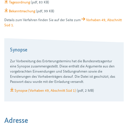
Tagesordnung
(pdf, 83 KB)
Bekanntmachung
(pdf, 99 KB)
Details zum Verfahren finden Sie auf der Seite zum
Vorhaben 49, Abschnitt
Süd 1
.
Synopse
Zur Vorbereitung des Erörterungs­termins hat die Bundes­netz­agentur
eine Synopse zusammen­gestellt. Diese enthält die Argumente aus den
vor­gebrachten Ein­wendungen und Stellung­nahmen sowie die
Erwiderungen des Vorhaben­trägers darauf. Die Datei ist geschützt; das
Passwort dazu wurde mit der Einladung versandt.
Synopse (Vorhaben 49, Abschnitt Süd 1)
(pdf, 2 MB)
Adresse