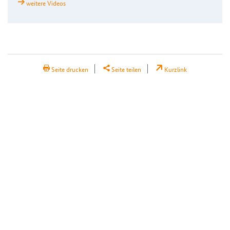
weitere Videos
H2Teilen
Seite drucken
Seite teilen
Kurzlink