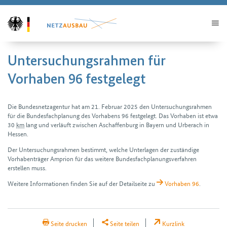
Untersuchungsrahmen für
Vorhaben 96 festgelegt
Die Bundes­netz­agentur hat am 21. Februar 2025 den Unter­suchungs­rahmen
für die Bundes­fach­planung des Vorhabens 96 fest­gelegt. Das Vorhaben ist etwa
30
km
lang und verläuft zwischen Aschaffenburg in Bayern und Urberach in
Hessen.
Der Unter­suchungs­rahmen bestimmt, welche Unter­lagen der zuständige
Vorhaben­träger Amprion für das weitere Bundes­fach­planungs­verfahren
erstellen muss.
Weitere Informationen finden Sie auf der Detailseite zu
Vorhaben 96
.
H2Teilen
Seite drucken
Seite teilen
Kurzlink