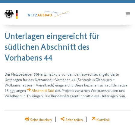
Unterlagen eingereicht für
südlichen Abschnitt des
Vorhabens 44
Der Netzbetreiber 50Hertz hat kurz vor dem Jahres­wechsel angeforderte
Unterlagen für das Netzausbau-Vorhaben 44 (Schraplau/Obhausen –
Wolkramshausen – Vieselbach) eingereicht. Diese beziehen sich auf den etwa
75
km
langen
Abschnitt Süd
des Projekts zwischen Wolkramshausen und
Vieselbach in Thüringen. Die Bundes­netz­agentur prüft diese Unterlagen nun.
H2Teilen
Seite drucken
Seite teilen
Kurzlink