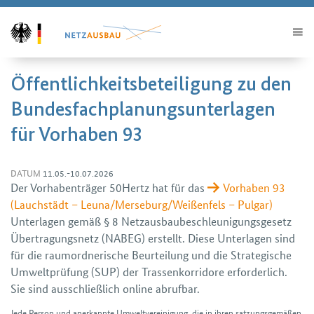
Öffentlichkeitsbeteiligung zu den
Bundesfachplanungsunterlagen
für Vorhaben 93
DATUM
11.05.-10.07.2026
Der Vorhaben­träger 50Hertz hat für das
Vorhaben 93
(Lauchstädt – Leuna/​Merseburg/​Weißenfels – Pulgar)
Unterlagen gemäß § 8 Netz­ausbau­beschleunigungs­gesetz
Übertragungs­netz (NABEG) erstellt. Diese Unterlagen sind
für die raum­ordnerische Beurteilung und die Strategische
Umwelt­prüfung (SUP) der Trassen­korridore erforderlich.
Sie sind aus­schließlich online abrufbar.
Jede Person und anerkannte Umwelt­vereinigung, die in ihren satzungs­gemäßen