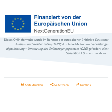
Dieses Onlineformular wurde im Rahmen der europäischen Initiative
Deutscher
Aufbau- und Resilienz­plan (DARP)
durch die Maßnahme
Verwaltungs­
digitalisierung – Umsetzung des Onlinezugangs­gesetzes (OZG)
gefördert.
Next
Generation EU
ist ein Teil davon.
H2Teilen
Seite drucken
Seite teilen
Kurzlink